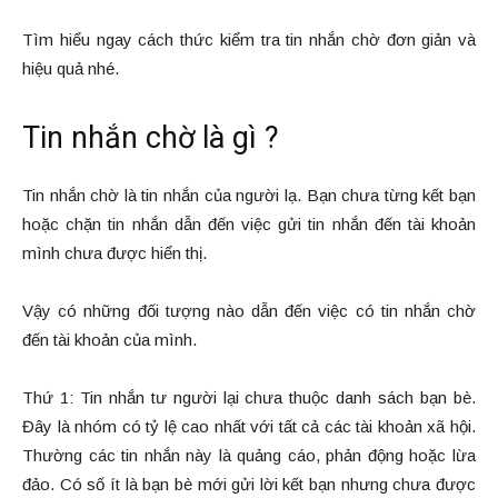
Tìm hiểu ngay cách thức kiểm tra tin nhắn chờ đơn giản và
hiệu quả nhé.
Tin nhắn chờ là gì ?
Tin nhắn chờ là tin nhắn của người lạ. Bạn chưa từng kết bạn
hoặc chặn tin nhắn dẫn đến việc gửi tin nhắn đến tài khoản
mình chưa được hiển thị.
Vậy có những đối tượng nào dẫn đến việc có tin nhắn chờ
đến tài khoản của mình.
Thứ 1: Tin nhắn tư người lại chưa thuộc danh sách bạn bè.
Đây là nhóm có tỷ lệ cao nhất với tất cả các tài khoản xã hội.
Thường các tin nhắn này là quảng cáo, phản động hoặc lừa
đảo. Có số ít là bạn bè mới gửi lời kết bạn nhưng chưa được