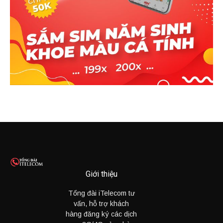
Giới thiệu
Tổng đài iTelecom tư
vấn, hỗ trợ khách
hàng đăng ký các dịch