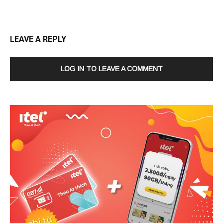
LEAVE A REPLY
LOG IN TO LEAVE A COMMENT