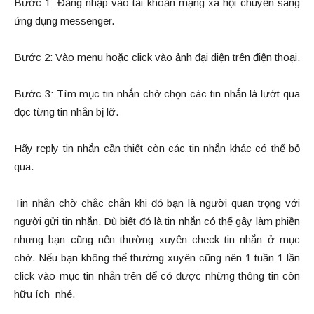
Bước 1: Đăng nhập vào tài khoản mạng xã hội chuyển sang
ứng dụng messenger.
Bước 2: Vào menu hoặc click vào ảnh đại diện trên điện thoại.
Bước 3: Tìm mục tin nhắn chờ chọn các tin nhắn là lướt qua
đọc từng tin nhắn bị lỡ.
Hãy reply tin nhắn cần thiết còn các tin nhắn khác có thể bỏ
qua.
Tin nhắn chờ chắc chắn khi đó bạn là người quan trọng với
người gửi tin nhắn. Dù biết đó là tin nhắn có thể gây làm phiền
nhưng bạn cũng nên thường xuyên check tin nhắn ở mục
chờ. Nếu bạn không thể thường xuyên cũng nên 1 tuần 1 lần
click vào mục tin nhắn trên để có được những thông tin còn
hữu ích nhé.