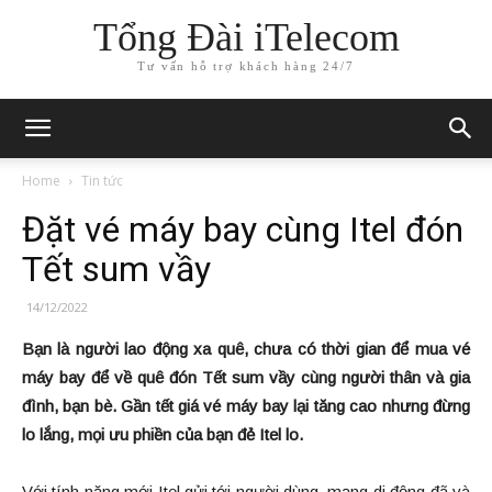
Tổng Đài iTelecom
Tư vấn hỗ trợ khách hàng 24/7
Home
Tin tức
Đặt vé máy bay cùng Itel đón
Tết sum vầy
14/12/2022
Bạn là người lao động xa quê, chưa có thời gian để mua vé
máy bay để về quê đón Tết sum vầy cùng người thân và gia
đình, bạn bè. Gần tết giá vé máy bay lại tăng cao nhưng đừng
lo lắng, mọi ưu phiền của bạn đẻ Itel lo.
Với tính năng mới Itel gửi tới người dùng, mạng di động đã và