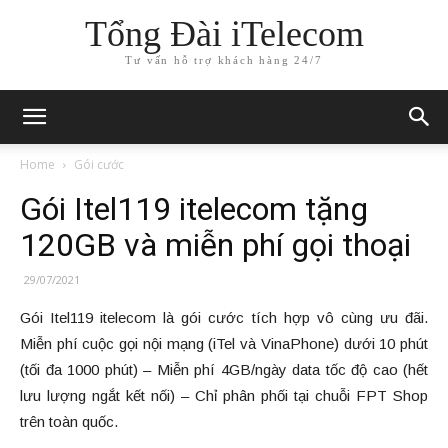
Tổng Đài iTelecom
Tư vấn hỗ trợ khách hàng 24/7
Home
Gói cước
Gói Itel119 itelecom tặng
120GB và miễn phí gọi thoại
29/07/2021
Gói Itel119 itelecom là gói cước tích hợp vô cùng ưu đãi.
Miễn phí cuộc gọi nội mạng (iTel và VinaPhone) dưới 10 phút
(tối đa 1000 phút) – Miễn phí 4GB/ngày data tốc độ cao (hết
lưu lượng ngắt kết nối) – Chỉ phân phối tại chuỗi FPT Shop
trên toàn quốc.