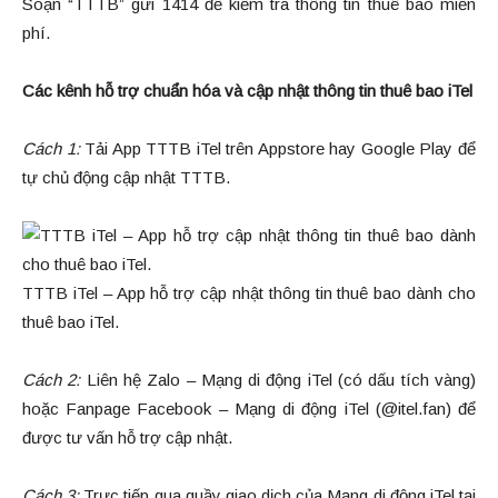
Soạn “TTTB” gưi 1414 để kiểm tra thông tin thuê bao miễn
phí.
Các kênh hỗ trợ chuẩn hóa và cập nhật thông tin thuê bao iTel
Cách 1:
Tải App TTTB iTel trên Appstore hay Google Play để
tự chủ động cập nhật TTTB.
TTTB iTel – App hỗ trợ cập nhật thông tin thuê bao dành cho
thuê bao iTel.
Cách 2:
Liên hệ Zalo – Mạng di động iTel (có dấu tích vàng)
hoặc Fanpage Facebook – Mạng di động iTel (@itel.fan) để
được tư vấn hỗ trợ cập nhật.
Cách 3:
Trực tiếp qua quầy giao dịch của Mạng di động iTel tại