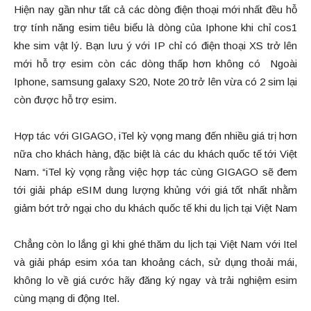
Hiện nay gần như tất cả các dòng điện thoại mới nhất đều hỗ
trợ tính năng esim tiêu biểu là dòng của Iphone khi chỉ cos1
khe sim vật lý. Bạn lưu ý với IP chỉ có điện thoại XS trở lên
mới hỗ trợ esim còn các dòng thấp hơn không có Ngoài
Iphone, samsung galaxy S20, Note 20 trở lên vừa có 2 sim lại
còn được hỗ trợ esim.
Hợp tác với GIGAGO, iTel kỳ vọng mang đến nhiều giá trị hơn
nữa cho khách hàng, đặc biệt là các du khách quốc tế tới Việt
Nam. “iTel kỳ vọng rằng việc hợp tác cùng GIGAGO sẽ đem
tới giải pháp eSIM dung lượng khủng với giá tốt nhất nhằm
giảm bớt trở ngại cho du khách quốc tế khi du lịch tại Việt Nam
Chẳng còn lo lắng gì khi ghé thăm du lịch tại Việt Nam với Itel
và giải pháp esim xóa tan khoảng cách, sử dụng thoải mái,
không lo về giá cước hãy đăng ký ngay và trải nghiệm esim
cùng mạng di động Itel.