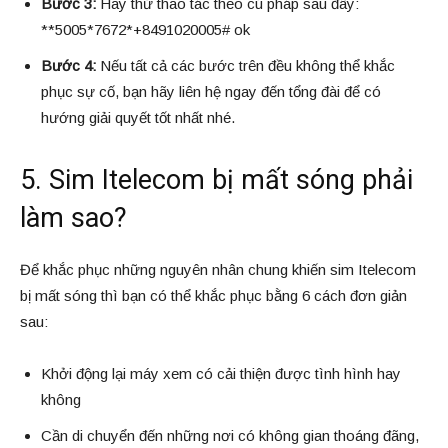
Bước 3:
Hãy thử thao tác theo cú pháp sau đây:
**5005*7672*+8491020005# ok
Bước 4:
Nếu tất cả các bước trên đều không thể khắc
phục sự cố, bạn hãy liên hệ ngay đến tổng đài để có
hướng giải quyết tốt nhất nhé.
5. Sim Itelecom bị mất sóng phải
làm sao?
Để khắc phục những nguyên nhân chung khiến sim Itelecom
bị mất sóng thì bạn có thể khắc phục bằng 6 cách đơn giản
sau:
Khởi động lại máy xem có cải thiện được tình hình hay
không
Cần di chuyển đến những nơi có không gian thoáng đãng,