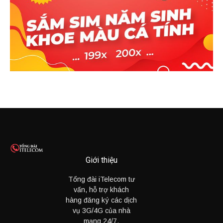
Giới thiệu
Tổng đài iTelecom tư
vấn, hỗ trợ khách
hàng đăng ký các dịch
vụ 3G/4G của nhà
mạng 24/7.