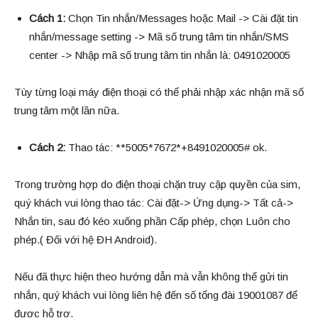
Cách 1:
Chọn Tin nhắn/Messages hoặc Mail -> Cài đặt tin
nhắn/message setting -> Mã số trung tâm tin nhắn/SMS
center -> Nhập mã số trung tâm tin nhắn là: 0491020005
Tùy từng loại máy điện thoại có thể phải nhập xác nhận mã số
trung tâm một lần nữa.
Cách 2:
Thao tác: **5005*7672*+8491020005# ok.
Trong trường hợp do điện thoại chặn truy cập quyền của sim,
quý khách vui lòng thao tác: Cài đặt-> Ứng dụng-> Tất cả->
Nhắn tin, sau đó kéo xuống phần Cấp phép, chọn Luôn cho
phép.( Đối với hệ ĐH Android).
Nếu đã thực hiện theo hướng dẫn mà vẫn không thể gửi tin
nhắn, quý khách vui lòng liên hệ đến số tổng đài 19001087 để
được hỗ trợ.