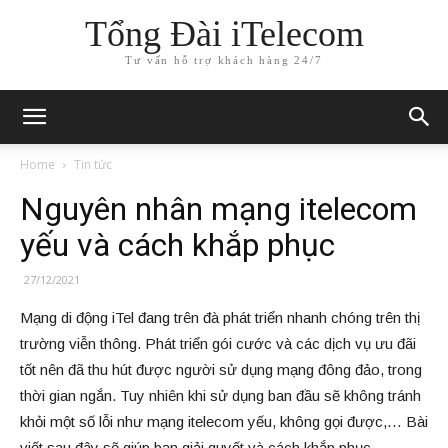
Tổng Đài iTelecom
Tư vấn hỗ trợ khách hàng 24/7
Home
Tin tức
Nguyên nhân mạng itelecom
yếu và cách khắp phục
27/12/2021
Mạng di động iTel đang trên đà phát triển nhanh chóng trên thị
trường viễn thông. Phát triển gói cước và các dịch vụ ưu đãi
tốt nên đã thu hút được người sử dụng mạng đông đảo, trong
thời gian ngắn. Tuy nhiên khi sử dụng ban đầu sẽ không tránh
khỏi một số lỗi như mạng itelecom yếu, không gọi được,… Bài
viết sau đây sẽ giúp bạn giải quyết và cách khắp phục.