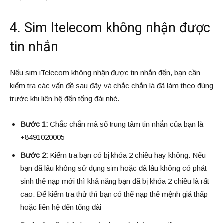
4. Sim Itelecom không nhận được
tin nhắn
Nếu sim iTelecom không nhận được tin nhắn đến, bạn cần
kiểm tra các vấn đề sau đây và chắc chắn là đã làm theo đúng
trước khi liên hệ đến tổng đài nhé.
Bước 1:
Chắc chắn mã số trung tâm tin nhắn của bạn là
+8491020005
Bước 2:
Kiểm tra bạn có bị khóa 2 chiều hay không. Nếu
bạn đã lâu không sử dụng sim hoặc đã lâu không có phát
sinh thẻ nạp mới thì khả năng bạn đã bị khóa 2 chiều là rất
cao. Để kiểm tra thử thì bạn có thể nạp thẻ mệnh giá thấp
hoặc liên hệ đến tổng đài