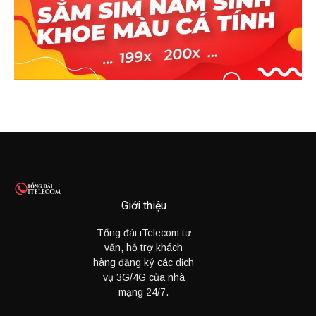
Giới thiệu
Tổng đài iTelecom tư
vấn, hỗ trợ khách
hàng đăng ký các dịch
vụ 3G/4G của nhà
mạng 24/7.