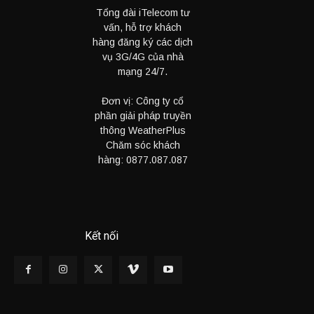
Tổng đài iTelecom tư
vấn, hỗ trợ khách
hàng đăng ký các dịch
vụ 3G/4G của nhà
mạng 24/7.
Đơn vị: Công ty cổ
phần giải pháp truyền
thông WeatherPlus
Chăm sóc khách
hàng:
0877.087.087
Kết nối