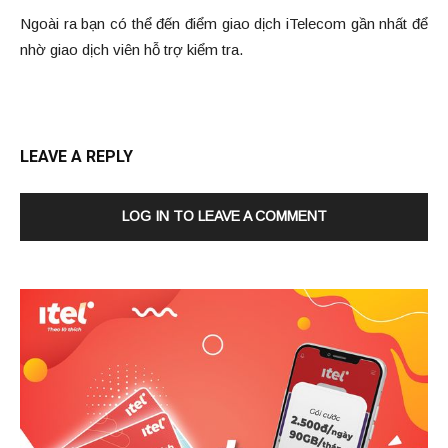
Ngoài ra bạn có thể đến điểm giao dịch iTelecom gần nhất để
nhờ giao dịch viên hỗ trợ kiểm tra.
LEAVE A REPLY
LOG IN TO LEAVE A COMMENT