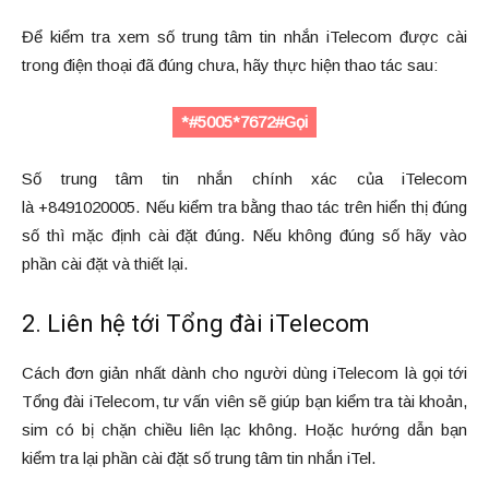
Để kiểm tra xem số trung tâm tin nhắn iTelecom được cài
trong điện thoại đã đúng chưa, hãy thực hiện thao tác sau:
*#5005*7672#Gọi
Số trung tâm tin nhắn chính xác của iTelecom
là +8491020005. Nếu kiểm tra bằng thao tác trên hiển thị đúng
số thì mặc định cài đặt đúng. Nếu không đúng số hãy vào
phần cài đặt và thiết lại.
2. Liên hệ tới Tổng đài iTelecom
Cách đơn giản nhất dành cho người dùng iTelecom là gọi tới
Tổng đài iTelecom, tư vấn viên sẽ giúp bạn kiểm tra tài khoản,
sim có bị chặn chiều liên lạc không. Hoặc hướng dẫn bạn
kiểm tra lại phần cài đặt số trung tâm tin nhắn iTel.