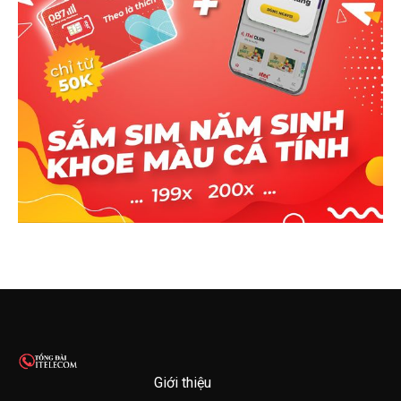
Giới thiệu