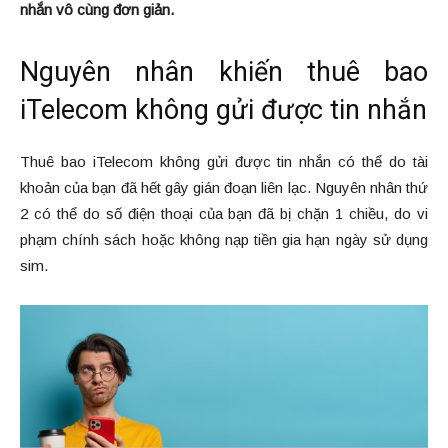
nhắn vô cùng đơn giản.
Nguyên nhân khiến thuê bao
iTelecom không gửi được tin nhắn
Thuê bao iTelecom không gửi được tin nhắn có thể do tài
khoản của bạn đã hết gây gián đoạn liên lạc. Nguyên nhân thứ
2 có thể do số điện thoại của bạn đã bị chặn 1 chiều, do vi
phạm chính sách hoặc không nạp tiền gia hạn ngày sử dụng
sim.